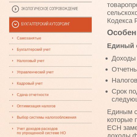
товаропр
ЭКОЛОГИЧЕСКОЕ СОПРОВОЖДЕНИЕ
сельскохо
Кодекса 
БУХГАЛТЕРСКИЙ АУТСОРСИНГ
Особен
Самозанятые
Единый 
Бухгалтерский учет
Доходы 
Налоговый учет
Отчетны
Управленческий учет
Налогов
Кадровый учет
Срок по
Сдача отчетности
следующ
Оптимизация налогов
Единым с
Выбор системы налогообложения
которые 
ЕСН
зам
Учет доходов расходов
по упрощенной системе НО
доходы ф